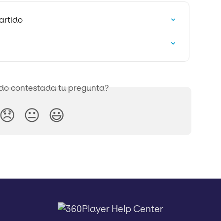
artido
o contestada tu pregunta?
😞
😐
😃