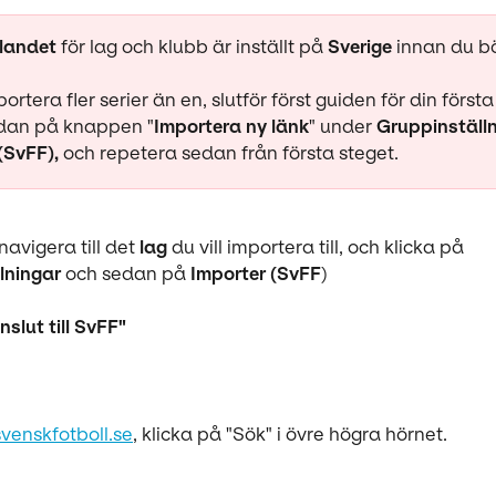
landet
 för lag och klubb är inställt på 
Sverige 
innan du bö
portera fler serier än en, slutför först guiden för din första 
edan på knappen "
Importera ny länk
" under 
Gruppinställ
(SvFF),
 och repetera sedan från första steget. 
navigera till det 
lag 
du vill importera till, och klicka på 
lningar
 och sedan på 
Importer (SvFF
)
nslut till SvFF"
svenskfotboll.se
, klicka på "Sök" i övre högra hörnet.