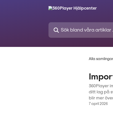
Hoppa till huvudinnehåll
Sök bland våra artiklar …
Alla samlinga
Import
360Player im
ditt lag på 
blir mer öve
7 april 2026