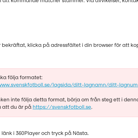
h att kommande matcher stämmer. Vid avvikelser, kontak
 bekräftat, klicka på adressfältet i din browser för att ko
ska följa formatet:
www.svenskfotboll.se/lagsida/ditt-lagnamn/ditt-lagnu
nken inte följa detta format, börja om från steg ett i denn
 att du är på 
https://svenskfotboll.se
. 
in länk i 360Player och tryck på Nästa. 