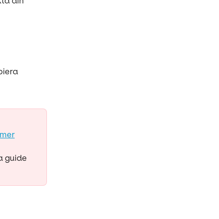
ta din 
piera 
mmer
a guide 