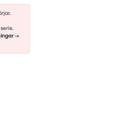
rjar. 
serie. 
ningar
 → 