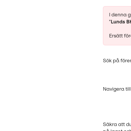
I denna g
"
Lunds B
Ersätt fö
Sök på före
Navigera till
Säkra att du