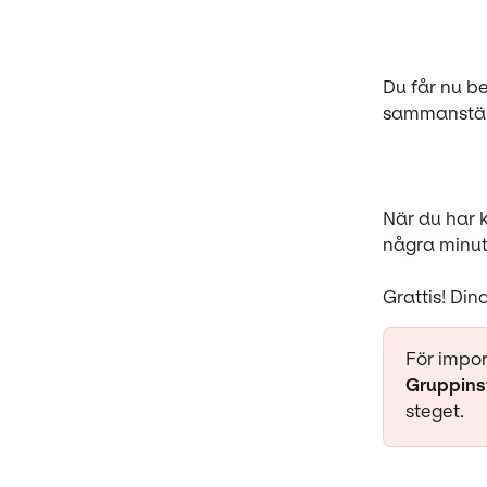
Du får nu be
sammanställ
När du har k
några minute
Grattis! Din
För impor
Gruppinst
steget. 