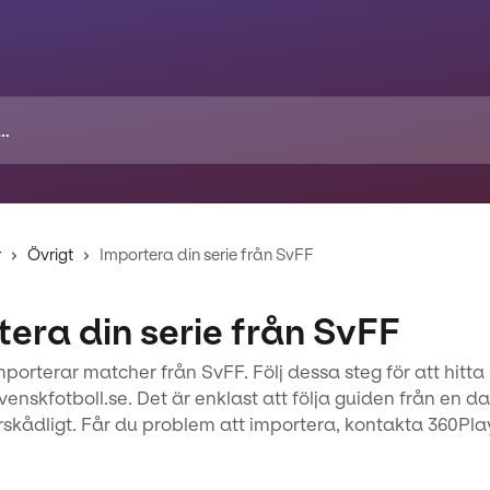
r
Övrigt
Importera din serie från SvFF
era din serie från SvFF
porterar matcher från SvFF. Följ dessa steg för att hitta l
svenskfotboll.se. Det är enklast att följa guiden från en d
rskådligt. Får du problem att importera, kontakta 360Pla