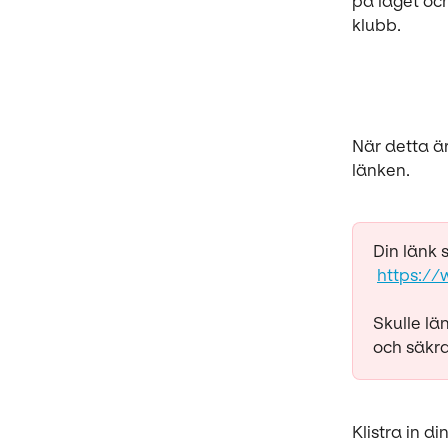
på laget oc
klubb. 
När detta är
länken.
Din länk 
​ 
https://
Skulle lä
och säkra
Klistra in d