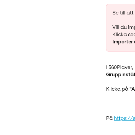
Se till att 
Vill du im
Klicka s
Importer
I 360Player, 
Gruppinstäl
Klicka på 
"A
På 
https://