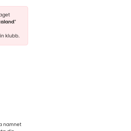
aget 
taland
"
in klubb.
ra namnet 