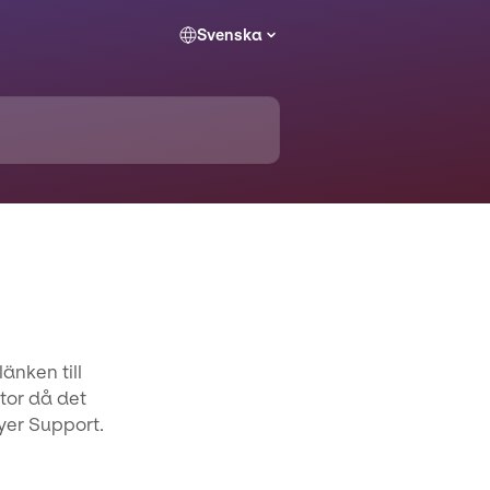
Svenska
änken till
ator då det
yer Support.