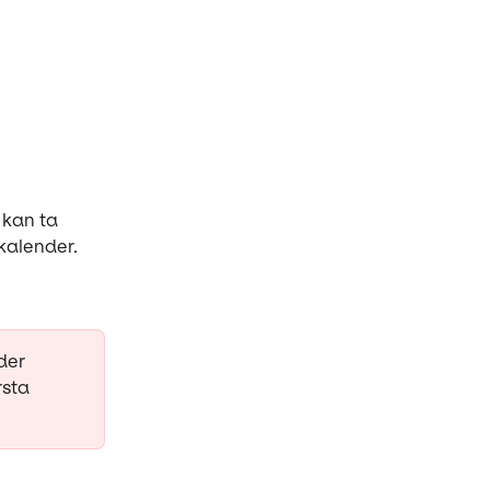
 kan ta 
 kalender.
der 
sta 