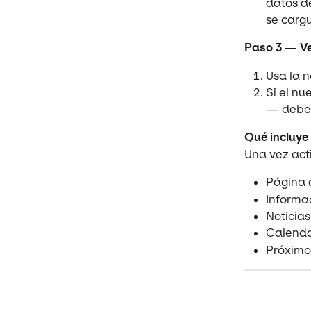
datos de
se carg
Paso 3 — Ve
Usa la n
Si el n
— deber
Qué incluye
Una vez act
Página d
Informa
Noticias
Calendar
Próximo