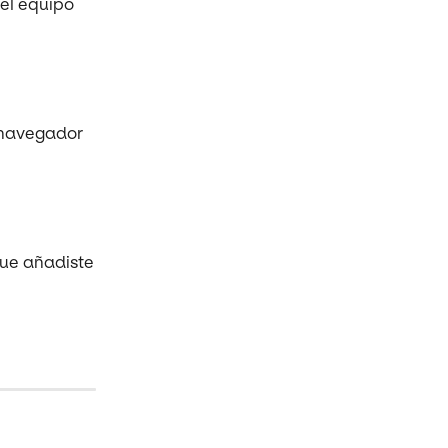
el equipo 
 navegador 
que añadiste