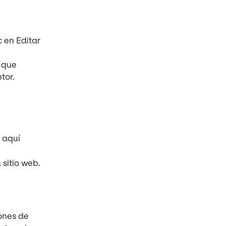
 en Editar 
 que 
tor.
 aquí
 sitio web.
ones de 