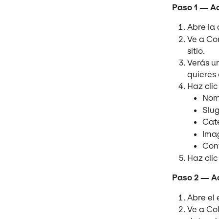
Paso 1 — Ac
Abre la 
Ve a Con
sitio.
Verás u
quieres 
Haz clic
Nomb
Slug
Cate
Imag
Cont
Haz clic
Paso 2 — Act
Abre el 
Ve a Col