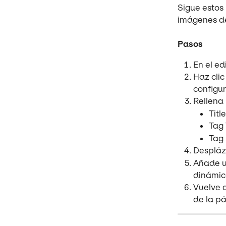
Sigue estos
imágenes de
Pasos
En el ed
Haz clic
configur
Rellena 
Titl
Tag 
Tag 
Despláz
Añade u
dinámic
Vuelve a
de la pá