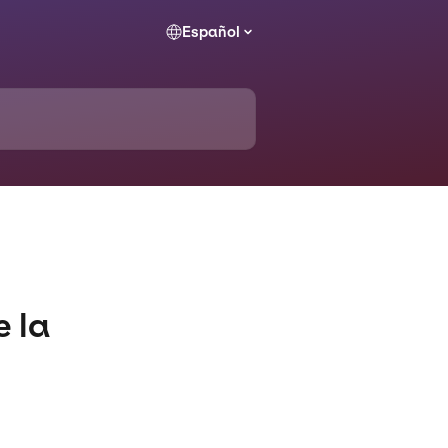
Español
e la