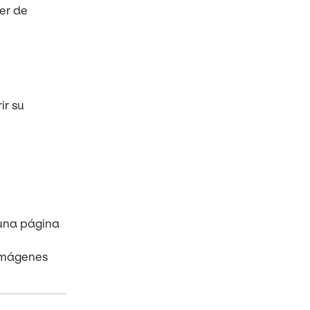
er de 
r su 
una página 
 imágenes 