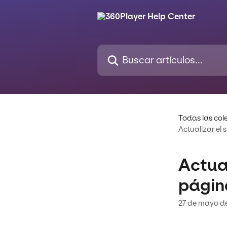
Ir al contenido principal
Buscar artículos...
Todas las col
Actualizar el 
Actual
página
27 de mayo d