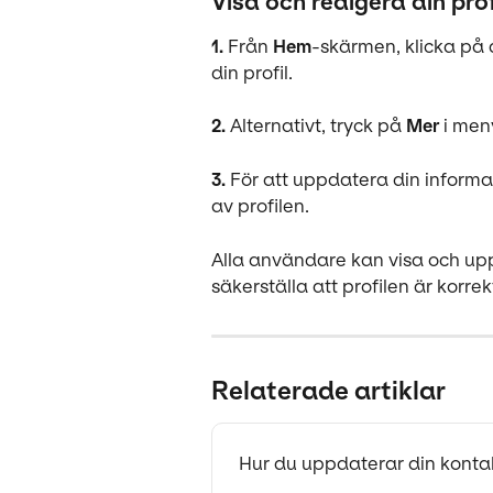
Visa och redigera din prof
1.
 Från 
Hem
-skärmen, klicka på 
din profil.
2.
 Alternativt, tryck på 
Mer
 i men
3.
 För att uppdatera din informat
av profilen.
Alla användare kan visa och upp
säkerställa att profilen är korrek
Relaterade artiklar
Hur du uppdaterar din kont