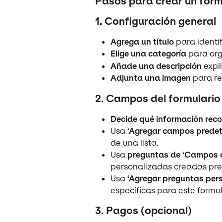
Pasos para crear un formu
1. Configuración general
Agrega un título
 para identif
Elige una categoría
 para org
Añade una descripción
 expl
Adjunta una imagen
 para r
2. Campos del formulario
Decide qué información recop
Usa 
‘Agregar campos prede
de una lista.
Usa 
preguntas de ‘Campos d
personalizadas creadas pr
Usa 
‘Agregar preguntas per
específicas para este formul
3. Pagos (opcional)