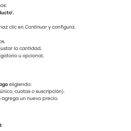
os:
ducto’.
az clic en 
Continuar
 y configura:
os.
justar la cantidad.
igatorio u opcional.
pago
 eligiendo:
nico, cuotas o suscripción).
o agrega un nuevo precio.
n